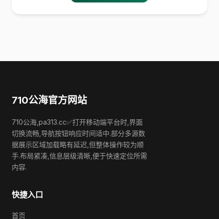
710公海官方网站
710公海,pa313.cc✅打开移动端平台时,界面
切换流畅,导航按钮响应时间适中.部分多源数
据展示区域加载略有延迟,但整体操作较为顺
手.布局紧凑,信息层级清晰,便于快速定位所需
内容.
快捷入口
首页