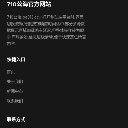
710公海官方网站
710公海,pa313.cc✅打开移动端平台时,界面
切换流畅,导航按钮响应时间适中.部分多源数
据展示区域加载略有延迟,但整体操作较为顺
手.布局紧凑,信息层级清晰,便于快速定位所需
内容.
快捷入口
首页
关于我们
新闻中心
联系我们
联系方式