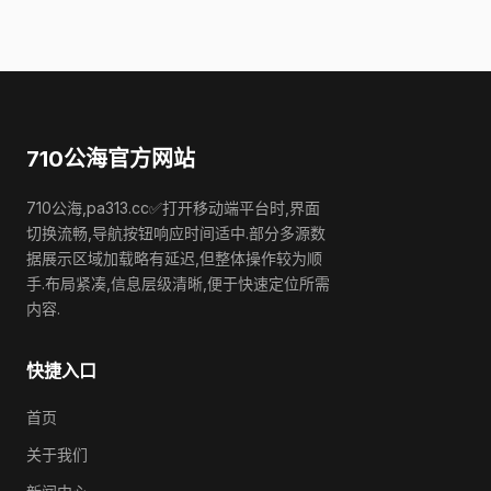
710公海官方网站
710公海,pa313.cc✅打开移动端平台时,界面
切换流畅,导航按钮响应时间适中.部分多源数
据展示区域加载略有延迟,但整体操作较为顺
手.布局紧凑,信息层级清晰,便于快速定位所需
内容.
快捷入口
首页
关于我们