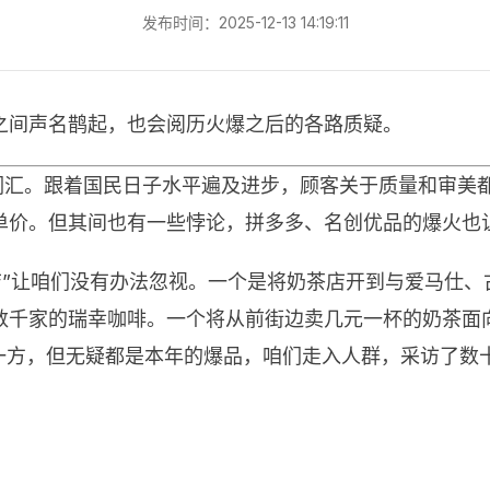
发布时间：2025-12-13 14:19:11
之间声名鹊起，也会阅历火爆之后的各路质疑。
烂的词汇。跟着国民日子水平遍及进步，顾客关于质量和审
单价。但其间也有一些悖论，拼多多、名创优品的爆火也
红店”让咱们没有办法忽视。一个是将奶茶店开到与爱马仕
数千家的瑞幸咖啡。一个将从前街边卖几元一杯的奶茶面向
一方，但无疑都是本年的爆品，咱们走入人群，采访了数十