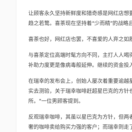
让顾客永久坚持新鲜度和猎奇感是网红店想
趋之若鹜。喜茶现在坚持着“少而精”的战
喜茶也好，网红店也罢，不喜爱的人弃之如
与喜茶定位高端时髦方向不同，主打人人喝
补助力度更是像病毒般延伸。继续的资金投入
在瑞幸的发布会上，创始人屡次着重要逾越
实去测验，关于瑞幸咖啡赶超星巴克的方针
所。”一位男顾客提到。
反观瑞幸咖啡，其虽以星巴克为方针，但两
奢的咖啡卖给购买力强的客户；而瑞幸则走