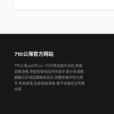
710公海官方网站
710公海,pa313.cc✅打开移动端平台时,界面
切换流畅,导航按钮响应时间适中.部分多源数
据展示区域加载略有延迟,但整体操作较为顺
手.布局紧凑,信息层级清晰,便于快速定位所需
内容.