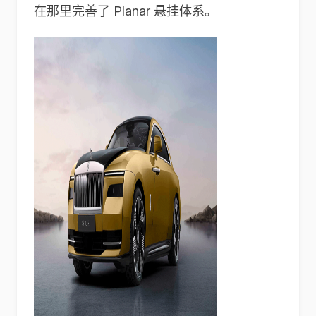
在那里完善了 Planar 悬挂体系。