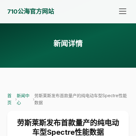
710公海官方网站
新闻详情
首
新闻中
劳斯莱斯发布首款量产的纯电动车型Spectre性能
›
›
页
心
数据
劳斯莱斯发布首款量产的纯电动
车型Spectre性能数据