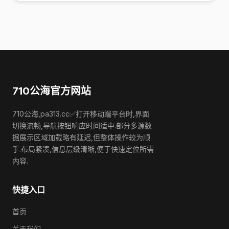
710公海官方网站
710公海,pa313.cc✅打开移动端平台时,界面
切换流畅,导航按钮响应时间适中.部分多源数
据展示区域加载略有延迟,但整体操作较为顺
手.布局紧凑,信息层级清晰,便于快速定位所需
内容.
快捷入口
首页
关于我们