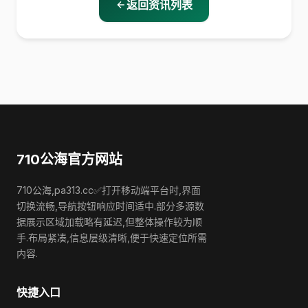
返回资讯列表
710公海官方网站
710公海,pa313.cc✅打开移动端平台时,界面
切换流畅,导航按钮响应时间适中.部分多源数
据展示区域加载略有延迟,但整体操作较为顺
手.布局紧凑,信息层级清晰,便于快速定位所需
内容.
快捷入口