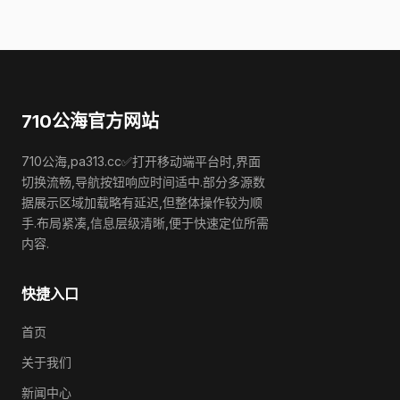
710公海官方网站
710公海,pa313.cc✅打开移动端平台时,界面
切换流畅,导航按钮响应时间适中.部分多源数
据展示区域加载略有延迟,但整体操作较为顺
手.布局紧凑,信息层级清晰,便于快速定位所需
内容.
快捷入口
首页
关于我们
新闻中心