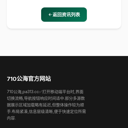
返回资讯列表
710公海官方网站
710公海,pa313.cc✅打开移动端平台时,界面
切换流畅,导航按钮响应时间适中.部分多源数
据展示区域加载略有延迟,但整体操作较为顺
手.布局紧凑,信息层级清晰,便于快速定位所需
内容.