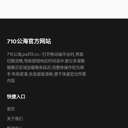
710公海官方网站
710公海,pa313.cc✅打开移动端平台时,界面
切换流畅,导航按钮响应时间适中.部分多源数
据展示区域加载略有延迟,但整体操作较为顺
手.布局紧凑,信息层级清晰,便于快速定位所需
内容.
快捷入口
首页
关于我们