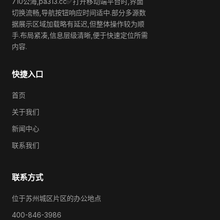
710公海,pa313.cc✅打开移动端平台时,界面
切换流畅,导航按钮响应时间适中.部分多源数
据展示区域加载略有延迟,但整体操作较为顺
手.布局紧凑,信息层级清晰,便于快速定位所需
内容.
快捷入口
首页
关于我们
新闻中心
联系我们
联系方式
位于苏州城区片区的办公地点
400-846-3986