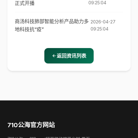
正式开播
09:25:04
商汤科技肺部智能分析产品助力多
2026-04-27
地科技抗“疫”
09:25:04
返回资讯列表
710公海官方网站