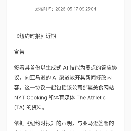
发布时间：2026-05-17 09:25:04
《纽约时报》近期
宣告
签署其首份以生成式 AI 技能为要点的答应协
议，向亚马逊的 AI 渠道敞开其新闻修改内
容。这一协议一起包括该公司部属美食网站
NYT Cooking 和体育媒体 The Athletic
(TA) 的资料。
依据《纽约时报》的声明，与亚马逊签署的