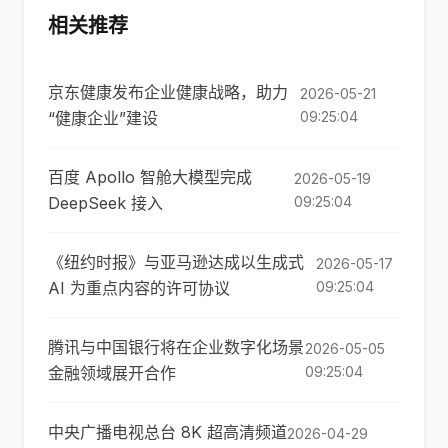
相关推荐
京东健康发布企业健康战略，助力
2026-05-21
“健康企业”建设
09:25:04
百度 Apollo 智舱大模型完成
2026-05-19
DeepSeek 接入
09:25:04
《纽约时报》与亚马逊达成以生成式
2026-05-17
AI 为重点内容的许可协议
09:25:04
腾讯与中国银行将在企业数字化场景
2026-05-05
金融领域展开合作
09:25:04
中央广播电视总台 8K 超高清频道
2026-04-29