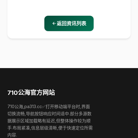
返回资讯列表
710公海官方网站
710公海,pa313.cc✅打开移动端平台时,界面
切换流畅,导航按钮响应时间适中.部分多源数
据展示区域加载略有延迟,但整体操作较为顺
手.布局紧凑,信息层级清晰,便于快速定位所需
内容.