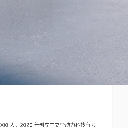
000 人。2020 年创立牛立异动力科技有限