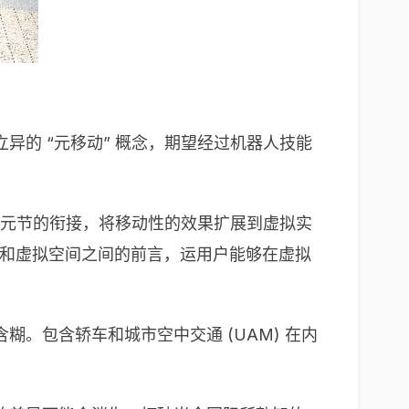
的 “元移动” 概念，期望经过机器人技能
与元节的衔接，将移动性的效果扩展到虚拟实
际和虚拟空间之间的前言，运用户能够在虚拟
。包含轿车和城市空中交通 (UAM) 在内