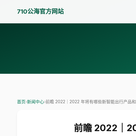
710公海官方网站
首页
›
新闻中心
›
前瞻 2022｜2022 年将有哪些新智能出行产
前瞻 2022