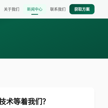
关于我们
新闻中心
联系我们
获取方案
和技术等着我们？