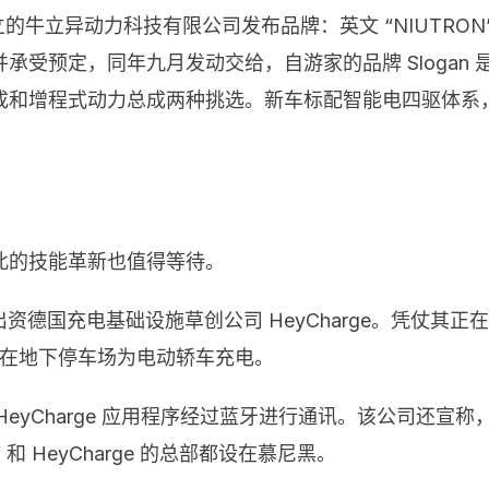
立的牛立异动力科技有限公司发布品牌：英文 “NIUTRON
受预定，同年九月发动交给，自游家的品牌 Slogan 是 “探
程式动力总成两种挑选。新车标配智能电四驱体系，0-100
此的技能革新也值得等待。
s 出资德国充电基础设施草创公司 HeyCharge。凭仗其正在申请
况下在地下停车场为电动轿车充电。
充电器和 HeyCharge 应用程序经过蓝牙进行通讯。该公
 HeyCharge 的总部都设在慕尼黑。