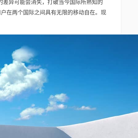
的差异可能会消失，打破当今国际所熟知的
用户在两个国际之间具有无限的移动自在。现