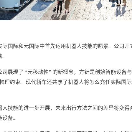
际国际和元国际中首先运用机器人技能的愿景。公司开立异
动。
司展现了 “元移动性” 的新概念，方针是创始智能设备
动的物理约束。现代轿车还共享了机器人将怎么充任实际国
人技能的进一步开展，未来出行方法之间的差异将变得含糊
能设备。