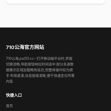
710公海官方网站
710公海,pa313.cc✅打开移动端平台时,界面
切换流畅,导航按钮响应时间适中.部分多源数
据展示区域加载略有延迟,但整体操作较为顺
手.布局紧凑,信息层级清晰,便于快速定位所需
内容.
快捷入口
首页