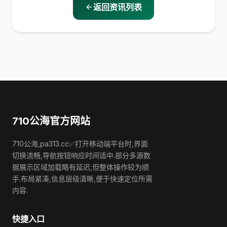
返回资讯列表
710公海官方网站
710公海,pa313.cc✅打开移动端平台时,界面
切换流畅,导航按钮响应时间适中.部分多源数
据展示区域加载略有延迟,但整体操作较为顺
手.布局紧凑,信息层级清晰,便于快速定位所需
内容.
快捷入口