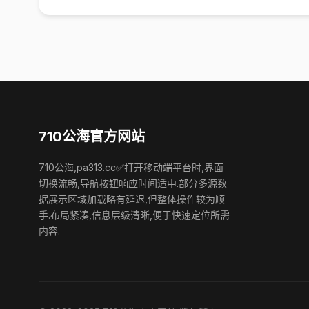
710公海官方网站
710公海,pa313.cc✅打开移动端平台时,界面
切换流畅,导航按钮响应时间适中.部分多源数
据展示区域加载略有延迟,但整体操作较为顺
手.布局紧凑,信息层级清晰,便于快速定位所需
内容.