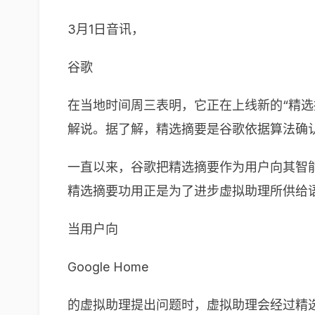
3月1日音讯，
谷歌
在当地时间周三表明，它正在上线新的“精选摘要
解说。据了解，精选摘要是谷歌依据算法确
一直以来，谷歌把精选摘要作为用户向其智
精选摘要功用正是为了进步虚拟助理所供给
当用户向
Google Home
的虚拟助理提出问题时，虚拟助理会经过精选