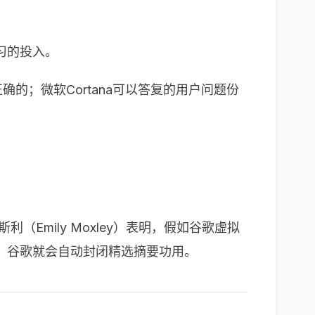
习的投入。
正确的；微软Cortana可以答复的用户问题份
mily Moxley）表明，假如谷歌虚拟
，谷歌就会自动封闭精选摘要功用。