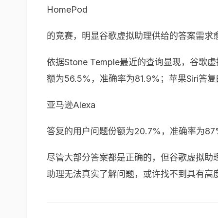
HomePod
的竞赛，明显谷歌虚拟助理供给的答案需求
依据Stone Temple最近的查询显现，谷
额为56.5%，准确率为81.9%；苹果Siri
亚马逊Alexa
答复的用户问题份额为20.7%，准确率为87
尽管大部分答案都是正确的，但谷歌虚拟助理仍
助理无法真实了解问题，或许找不到具有高