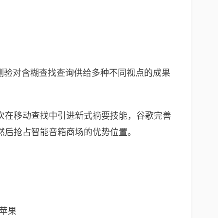
功用会测验对含糊查找查询供给多种不同视点的成果
。
次在移动查找中引进新式摘要技能，谷歌完善
然后抢占智能音箱商场的优势位置。
苹果