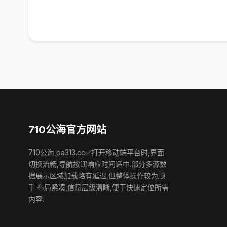
710公海官方网站
710公海,pa313.cc✅打开移动端平台时,界面
切换流畅,导航按钮响应时间适中.部分多源数
据展示区域加载略有延迟,但整体操作较为顺
手.布局紧凑,信息层级清晰,便于快速定位所需
内容.