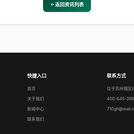
返回资讯列表
快捷入口
联系方式
首页
位于苏州城区
关于我们
400-846-39
新闻中心
710gh@mail.
联系我们