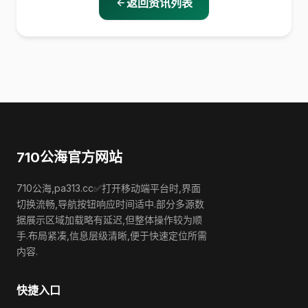
返回资讯列表
710公海官方网站
710公海,pa313.cc✅打开移动端平台时,界面
切换流畅,导航按钮响应时间适中.部分多源数
据展示区域加载略有延迟,但整体操作较为顺
手.布局紧凑,信息层级清晰,便于快速定位所需
内容.
快捷入口