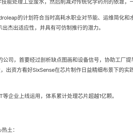
用电化学技能处理工业废水，然后削减对传统化学药剂的依靠
droleap的计划符合当时高耗水职业对节能、运维简化
示出杰出适应性，并具有可仿制推行的潜力。
：
决计划的公司，首要经过剖析缺点图画和设备信号，协助工
e领投，出资方看好SixSense在芯片制作日益精细布景下
ies和JCET等企业上线运用，体系累计处理芯片超越1亿颗。
心热土：