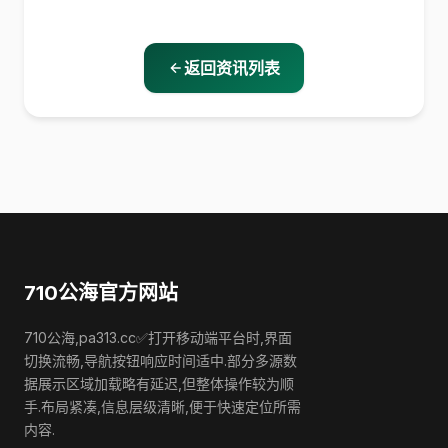
返回资讯列表
710公海官方网站
710公海,pa313.cc✅打开移动端平台时,界面
切换流畅,导航按钮响应时间适中.部分多源数
据展示区域加载略有延迟,但整体操作较为顺
手.布局紧凑,信息层级清晰,便于快速定位所需
内容.