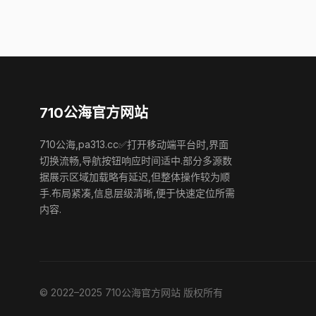
710公海官方网站
710公海,pa313.cc✅打开移动端平台时,界面
切换流畅,导航按钮响应时间适中.部分多源数
据展示区域加载略有延迟,但整体操作较为顺
手.布局紧凑,信息层级清晰,便于快速定位所需
内容.
© 2022–2025 710公海官方网站 版权所有