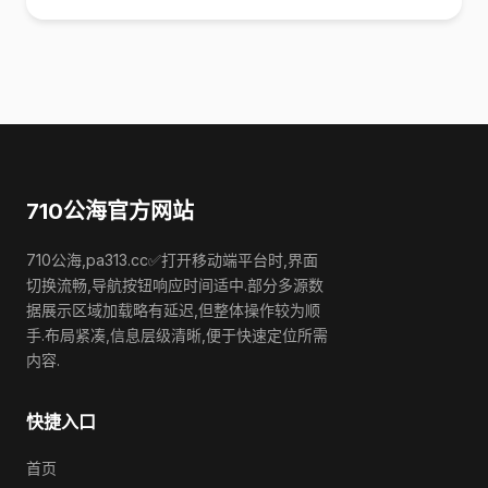
710公海官方网站
710公海,pa313.cc✅打开移动端平台时,界面
切换流畅,导航按钮响应时间适中.部分多源数
据展示区域加载略有延迟,但整体操作较为顺
手.布局紧凑,信息层级清晰,便于快速定位所需
内容.
快捷入口
首页