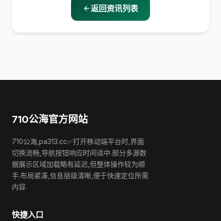
返回资讯列表
710公海官方网站
710公海,pa313.cc✅打开移动端平台时,界面
切换流畅,导航按钮响应时间适中.部分多源数
据展示区域加载略有延迟,但整体操作较为顺
手.布局紧凑,信息层级清晰,便于快速定位所需
内容.
快捷入口