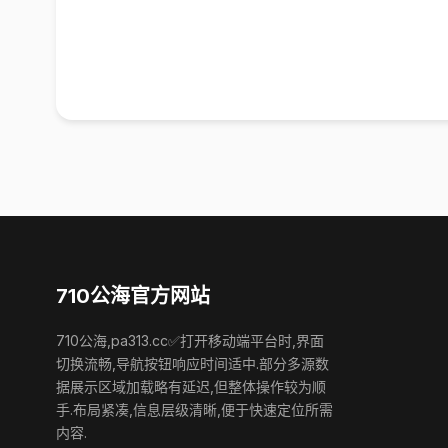
710公海官方网站
710公海,pa313.cc✅打开移动端平台时,界面
切换流畅,导航按钮响应时间适中.部分多源数
据展示区域加载略有延迟,但整体操作较为顺
手.布局紧凑,信息层级清晰,便于快速定位所需
内容.