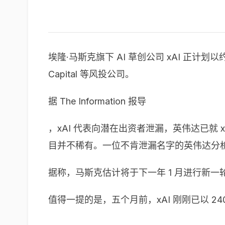
埃隆·马斯克旗下 AI 草创公司 xAI 正计划以约
Capital 等风投公司。
据 The Information 报导
，xAI 代表向潜在出资者泄漏，英伟达已就 
目并不稀有。一位不肯泄漏名字的英伟达分析师表
据称，马斯克估计将于下一年 1 月进行新一轮
值得一提的是，五个月前，xAI 刚刚已以 2