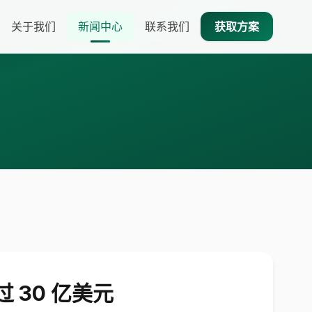
关于我们
新闻中心
联系我们
获取方案
30 亿美元