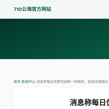
710公海官方网站
首页
›
新闻中心
›
消息称每日优鲜完成新一轮融资，投前估值超过 3
消息称每日