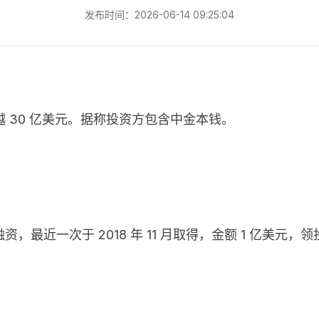
发布时间：2026-06-14 09:25:04
 30 亿美元。据称投资方包含中金本钱。
融资，最近一次于 2018 年 11 月取得，金额 1 亿美元