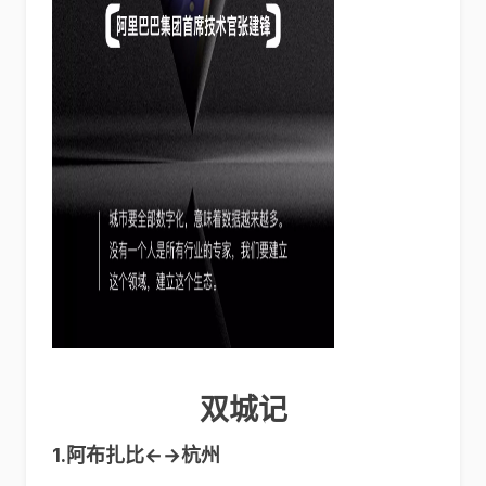
双城记
1.阿布扎比←→杭州