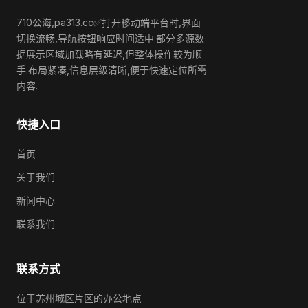
710公海,pa313.cc✅打开移动端平台时,界面
切换流畅,导航按钮响应时间适中.部分多源数
据展示区域加载略有延迟,但整体操作较为顺
手.布局紧凑,信息层级清晰,便于快速定位所需
内容.
快捷入口
首页
关于我们
新闻中心
联系我们
联系方式
位于苏州城区片区的办公地点