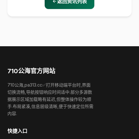
返回资讯列表
710公海官方网站
710公海,pa313.cc✅打开移动端平台时,界面
切换流畅,导航按钮响应时间适中.部分多源数
据展示区域加载略有延迟,但整体操作较为顺
手.布局紧凑,信息层级清晰,便于快速定位所需
内容.
快捷入口