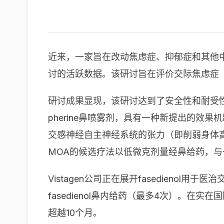
近来，一家旨在改动焦虑症、抑郁症和其他中枢
讨的活跃数据。该研讨旨在评价交际焦虑症（SA
研讨成果显现，该研讨达到了安全性和耐受性的首要结
pherine鼻喷雾剂，具有一种新提出的效果机
交感神经自主神经系统的张力（即削弱身体高
MOA的候选疗法以低微克剂量经鼻给药，
Vistagen公司正在展开fasedieno
fasedienol鼻内给药（最多4次）。在实
超越10个月。