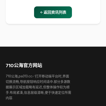
返回资讯列表
710公海官方网站
710公海,pa313.cc✅打开移动端平台时,界面
切换流畅,导航按钮响应时间适中.部分多源数
据展示区域加载略有延迟,但整体操作较为顺
手.布局紧凑,信息层级清晰,便于快速定位所需
内容.