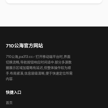
710公海官方网站
710公海,pa313.cc✅打开移动端平台时,界面
切换流畅,导航按钮响应时间适中.部分多源数
据展示区域加载略有延迟,但整体操作较为顺
手.布局紧凑,信息层级清晰,便于快速定位所需
内容.
快捷入口
首页