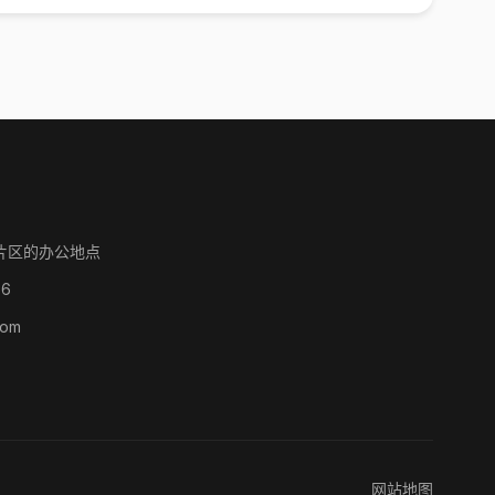
片区的办公地点
86
com
网站地图