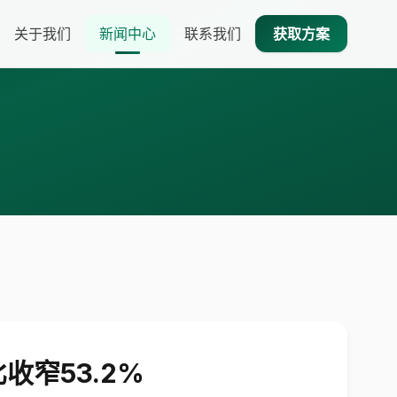
关于我们
新闻中心
联系我们
获取方案
收窄53.2%