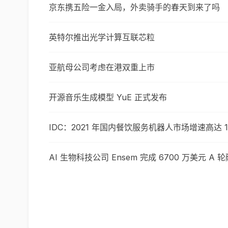
京东携五险一金入局，外卖骑手的春天到来了吗
英特尔推出光学计算互联芯粒
亚航母公司考虑在港双重上市
开源音乐生成模型 YuE 正式发布
IDC：2021 年国内餐饮服务机器人市场增速高达 1
AI 生物科技公司 Ensem 完成 6700 万美元 A