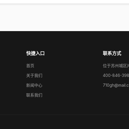
快捷入口
联系方式
首页
位于苏州城区
关于我们
400-846-39
新闻中心
710gh@mail.
联系我们