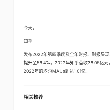
今天，
知乎
发布2022年第四季度及全年财报。财报显现，
提升至56.4%。2022年知乎营收36.05
2022年的均匀MAUs到达1.01亿。
相关推荐