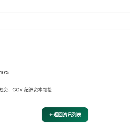
10%
 轮融资，GGV 纪源资本领投
返回资讯列表