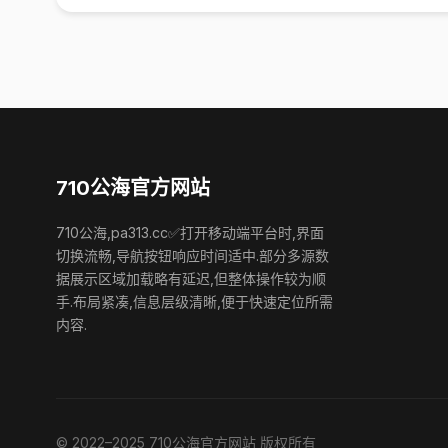
710公海官方网站
710公海,pa313.cc✅打开移动端平台时,界面
切换流畅,导航按钮响应时间适中.部分多源数
据展示区域加载略有延迟,但整体操作较为顺
手.布局紧凑,信息层级清晰,便于快速定位所需
内容.
© 2022–2025 710公海官方网站 版权所有