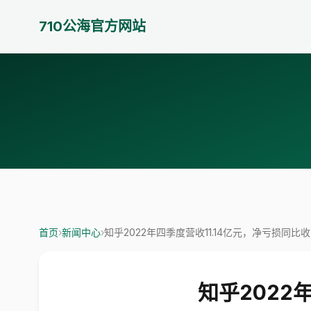
710公海官方网站
首页
›
新闻中心
›
知乎2022年四季度营收11.14亿元，净亏损同比收窄
知乎2022