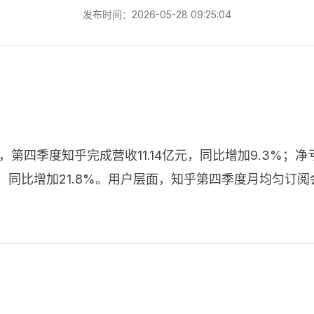
发布时间：2026-05-28 09:25:04
第四季度知乎完成营收11.14亿元，同比增加9.3%；净亏
亿元，同比增加21.8%。用户层面，知乎第四季度月均匀订阅会