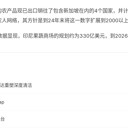
leaf的农产品现已出口销往了包含新加坡在内的4个国家，
5名农人网络，其方针是到24年末将这一数字扩展到2000以
数据显现，印尼果蔬商场的规划约为
330
亿美元，到
2026
代马达重塑深度清洁
ap
万台