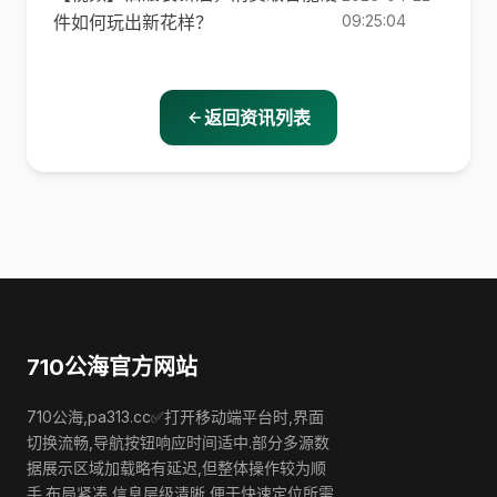
件如何玩出新花样？
09:25:04
返回资讯列表
710公海官方网站
710公海,pa313.cc✅打开移动端平台时,界面
切换流畅,导航按钮响应时间适中.部分多源数
据展示区域加载略有延迟,但整体操作较为顺
手.布局紧凑,信息层级清晰,便于快速定位所需