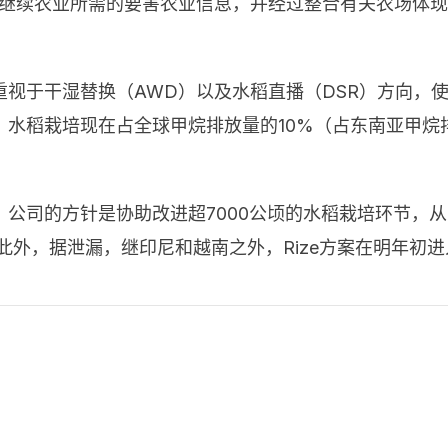
搜集可继续农业所需的要害农业信息，并经过整合有关农场
要重视于干湿替换（AWD）以及水稻直播（DSR）方向
水稻栽培现在占全球甲烷排放量的10%（占东南亚甲烷
，公司的方针是协助改进超
7000
公顷的水稻栽培环节，从
此外，据泄漏，继印尼和越南之外，
Rize
方案在明年初进