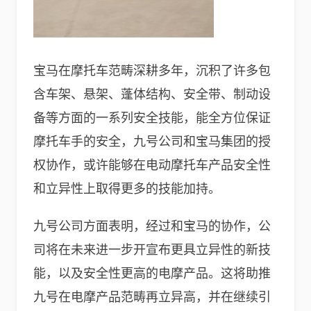
宝马在摩托车范畴深耕多年，沉积了许多包
含车架、悬架、蓬体结构、安全带、制动设
备等方面的一系列安全技能，能全方位保证
摩托车手的安全，九号公司和宝马集团的授
权协作，或许能够在电动摩托车产品安全性
和立异性上取得更多的技能加持。
九号公司方面表明，经过和宝马的协作，公
司将在未来进一步开宣布更具立异性的新技
能，以及安全性更高的电摩产品。这将助推
九号在电摩产品范畴再立异高，并在继续引