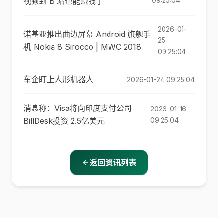
视频到 B 站也能赚钱了
09:25:04
2026-01-
诺基亚推出曲边屏幕 Android 旗舰手
25
机 Nokia 8 Sirocco | MWC 2018
09:25:04
车企盯上人形机器人
2026-01-24 09:25:04
消息称：Visa将向印度支付公司
2026-01-16
BillDesk投资 2.5亿美元
09:25:04
返回资讯列表