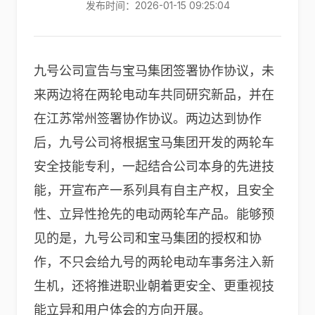
发布时间：2026-01-15 09:25:04
九号公司宣告与宝马集团签署协作协议，未
来两边将在两轮电动车共同研究新品，并在
在江苏常州签署协作协议。两边达到协作
后，九号公司将根据宝马集团开发的两轮车
安全技能专利，一起结合公司本身的先进技
能，开宣布产一系列具有自主产权，且安全
性、立异性抢先的电动两轮车产品。能够预
见的是，九号公司和宝马集团的授权和协
作，不只会给九号的两轮电动车事务注入新
生机，还将推进职业朝着更安全、更重视技
能立异和用户体会的方向开展。