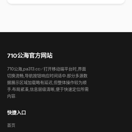
710公海官方网站
710公海,pa313.cc✅打开移动端平台时,界面
切换流畅,导航按钮响应时间适中.部分多源数
据展示区域加载略有延迟,但整体操作较为顺
手.布局紧凑,信息层级清晰,便于快速定位所需
内容.
快捷入口
首页