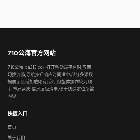
710公海官方网站
710公海,pa313.cc✅打开移动端平台时,界面
切换流畅,导航按钮响应时间适中.部分多源数
据展示区域加载略有延迟,但整体操作较为顺
手.布局紧凑,信息层级清晰,便于快速定位所需
内容.
快捷入口
首页
关于我们