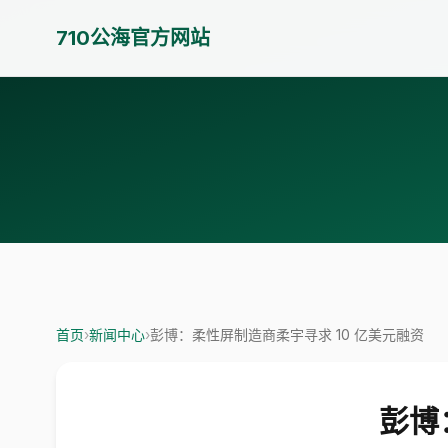
710公海官方网站
首页
›
新闻中心
›
彭博：柔性屏制造商柔宇寻求 10 亿美元融资
彭博