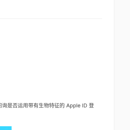
，并问询是否运用带有生物特征的 Apple ID 登