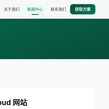
关于我们
新闻中心
联系我们
获取方案
loud 网站