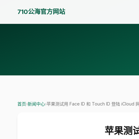
710公海官方网站
首页
›
新闻中心
›
苹果测试用 Face ID 和 Touch ID 登陆 iCloud 
苹果测试用 