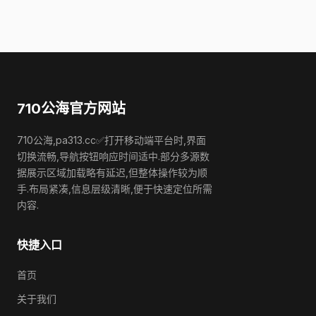
710公海官方网站
710公海,pa313.cc✅打开移动端平台时,界面
切换流畅,导航按钮响应时间适中.部分多源数
据展示区域加载略有延迟,但整体操作较为顺
手.布局紧凑,信息层级清晰,便于快速定位所需
内容.
快捷入口
首页
关于我们