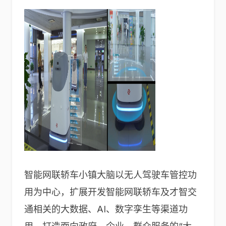
智能网联轿车小镇大脑以无人驾驶车管控功
用为中心，扩展开发智能网联轿车及才智交
通相关的大数据、AI、数字孪生等渠道功