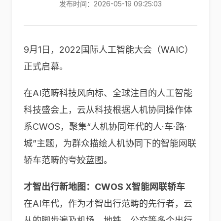
发布时间：2026-05-19 09:25:03
9月1日，2022国际人工智能大会（WAIC）
正式启幕。
在AI范畴科技风向标、全球注目的人工智能
科技盛会上，云从科技根据人机协同操作体
系CWOS，聚集“人机协同年代的人·车·路·
城”主题，为群众描绘人机协同下的智能网联
轿车范畴的夸姣蓝图。
才智出行新地图：CWOS X智能网联轿车
在AI年代，作为才智出行范畴的先行者，云
从的脚步遍及机场、地铁、公交等多个出行