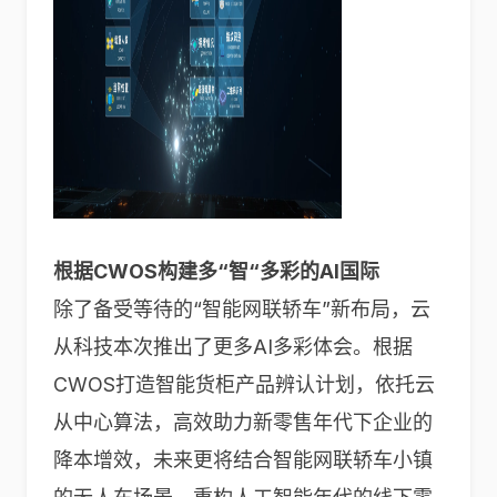
根据CWOS构建多“智“多彩的AI国际
除了备受等待的“智能网联轿车”新布局，云
从科技本次推出了更多AI多彩体会。根据
CWOS打造智能货柜产品辨认计划，依托云
从中心算法，高效助力新零售年代下企业的
降本增效，未来更将结合智能网联轿车小镇