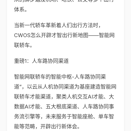
体系。
当新一代轿车革新着人们出行方法时，
CWOS怎么开辟才智出行新地图——智能网
联轿车。
重磅1：人车路协同渠道
智能网联轿车的智能中枢-人车路协同渠
道”，以云从人机协同渠道为基座建造智能网
联轿车才能渠道，聚类人机交互AI才能、大
数据AI才能、五大根底渠道、人车路协同事
务流引擎等，未来服务于智能座舱、单车智
能等范畴，开辟出行新体会。