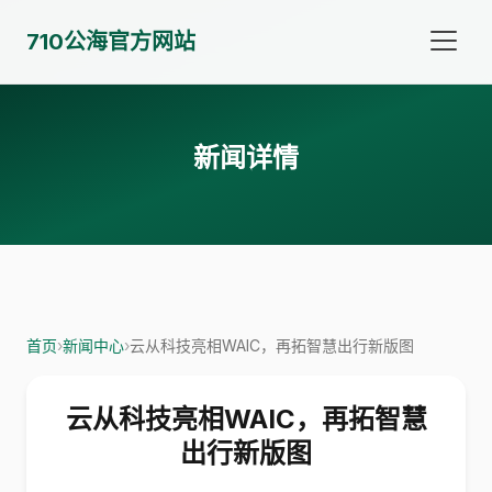
710公海官方网站
新闻详情
首页
›
新闻中心
›
云从科技亮相WAIC，再拓智慧出行新版图
云从科技亮相WAIC，再拓智慧
出行新版图