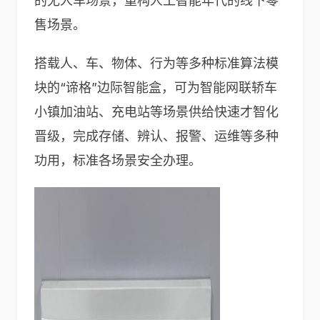
的无人车场景，重构人工智能年代的线下零
售场景。
搭载人、车、物体、行为等多种标准算法模
块的“谛格”边际智能盒，可为智能网联轿车
小镇加油站、充电站等场景供给快速才智化
晋级，完成存储、辨认、报警、运维等多种
功用，标准各场景安全办理。