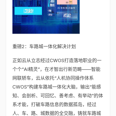
重磅2：车路城一体化解决计划
正如云从立志经过CWOS打造落地职业的一
个个“AI精灵”，在才智出行新范畴——智能
网联轿车，云从依托“人机协同操作体系
CWOS”构建车路城一体化大脑，输出“能感
知、会剖析、可回忆、善考虑、有举动”的体
系才能，打破车路信息的数据孤岛，经过
人、车、路、城数据的全交融，铸就车路城